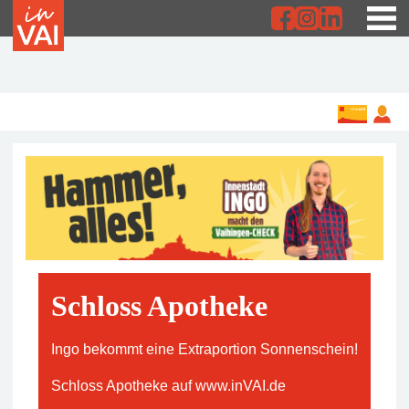
Schloss Apotheke
Ingo bekommt eine Extraportion Sonnenschein!
Schloss Apotheke auf www.inVAI.de