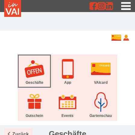
Geschäfte
App
VAIcard
Gutschein
Events
Gartenschau
Geschäfte
Zurück