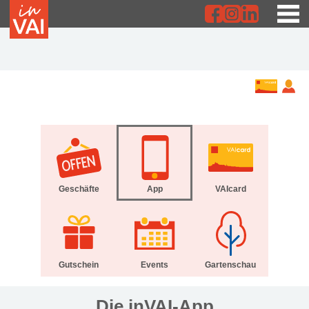
Geschäfte
App
VAIcard
Gutschein
Events
Gartenschau
Die inVAI-App