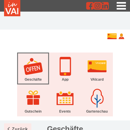
Geschäfte
App
VAIcard
Gutschein
Events
Gartenschau
Geschäfte
Zurück