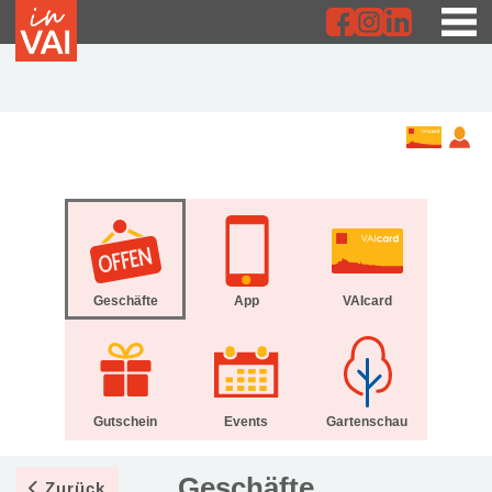
Geschäfte
App
VAIcard
Gutschein
Events
Gartenschau
Geschäfte
Zurück