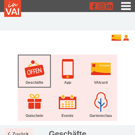
Geschäfte
App
VAIcard
Gutschein
Events
Gartenschau
Geschäfte
Zurück