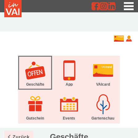
Geschäfte
App
VAIcard
Gutschein
Events
Gartenschau
Geschäfte
Zurück