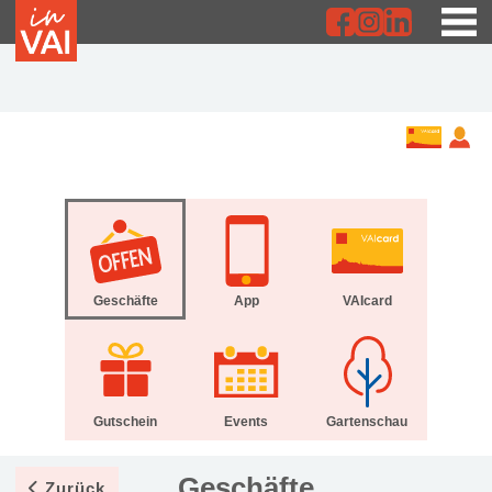
Geschäfte
App
VAIcard
Gutschein
Events
Gartenschau
Geschäfte
Zurück