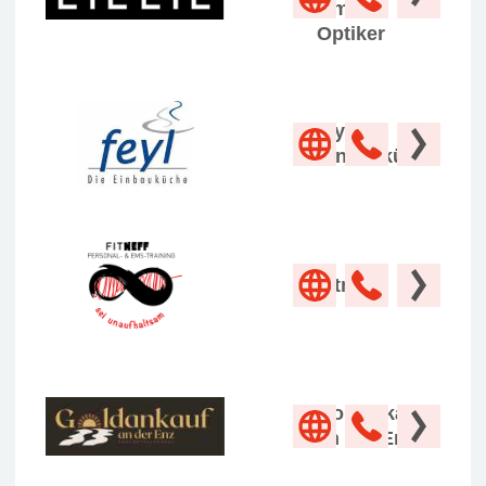
GmbH
Optiker
feyl Die
Einbauküche
Fitneff
Goldankauf
an der Enz