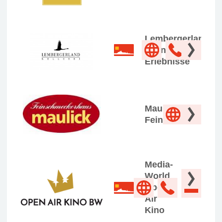
Lembergerland
Weine &
Erlebnisse
Maulick
Feinschmeckerha
Media-
World
Open
Air
Kino