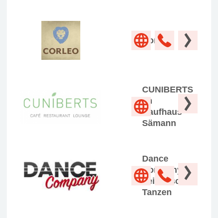
Corleo
CUNIBERTS
im
Kaufhaus
Sämann
Dance
Company
Leidenschaft
Tanzen