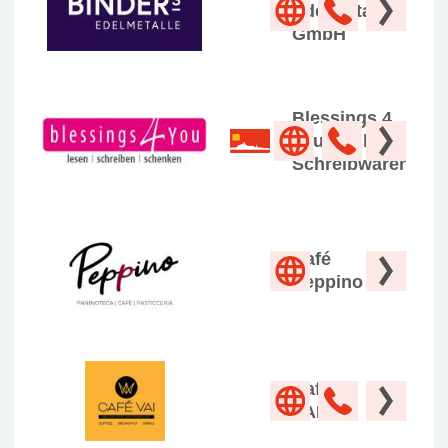
Edelmetalle
GmbH
Blessings 4
you Bücher,
Schreibwaren
Café
Peppino
Café
VAI i.G.