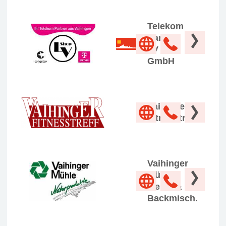
Telekom
Partner
LV
GmbH
Vaihinger
Fitnesstreff
Vaihinger
Mühle
Mehle &
Backmisch.