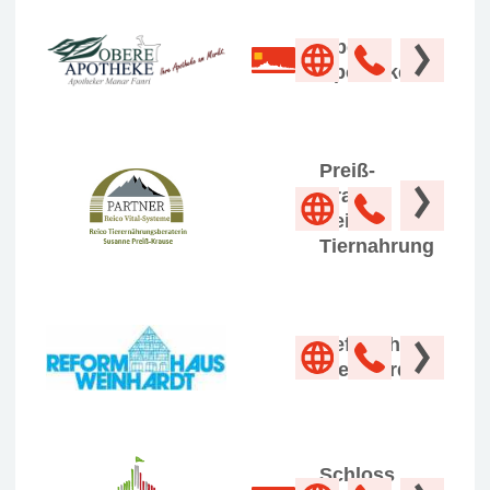
Obere
Apotheke
Preiß-
Krause
Reico
Tiernahrung
Reformhaus
Weinhardt
Schloss