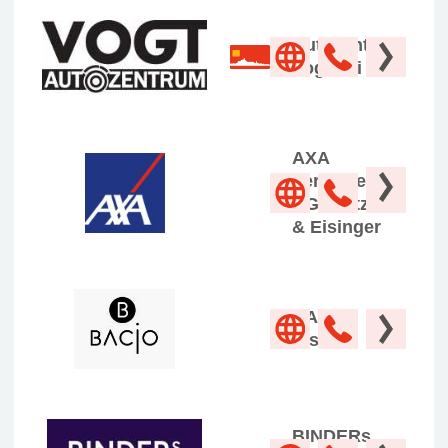
Autozentrum
Vogt Vai
AXA
Versicherung
AG Kretzler
& Eisinger
BACIO
Eiscafé
BINDERs