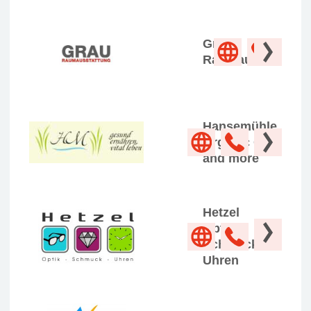
Grau
Raumausstattung
Hansemühle
Organic Oil
and more
Hetzel
Optik
Schmuck
Uhren