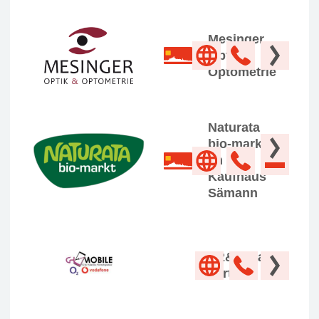
Mesinger
Optik &
Optometrie
Naturata
bio-markt
im
Kaufhaus
Sämann
O2&Vodafone
Vertrieb