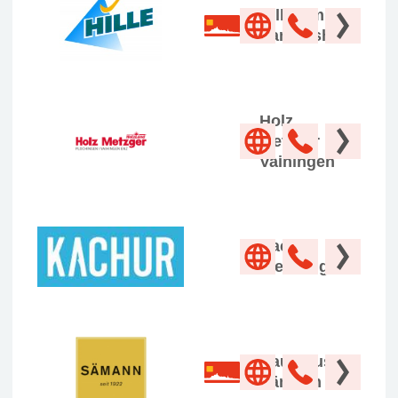
Hille GmbH
Sanitätshaus
Holz
Metzger
Vaihingen
Kachur
Werbung
Kaufhaus
Sämann