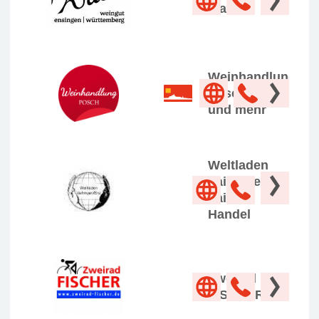
Walz
Weinhandlung
Posch Weine
und mehr
Weltladen
Vaihingen
Fairer
Handel
Zweirad
FISCHER