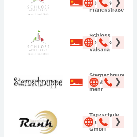
Apotheke
Franckstraße
Schloss
Apotheke
Vaisana
Sternschnuppe
Tee & vieles
mehr
Tanzschule
Rank
GmbH