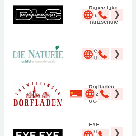
Dance Like
Crazy
Tanzschule
Die
Naturie
Dorfladen
Enzweihingen
UG
EYE
EYE