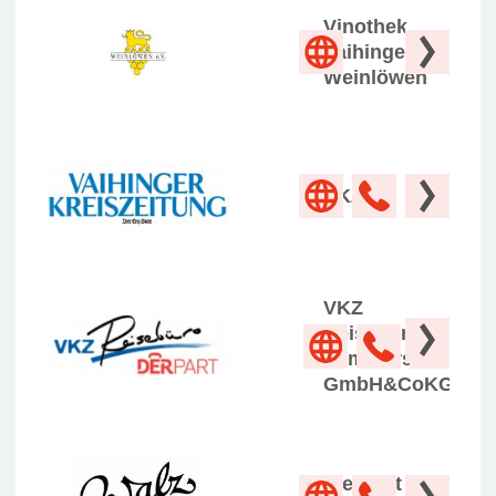
Vinothek
Vaihingen
Weinlöwen
VKZ
VKZ
Reisebüro Dr.
Wimmershof
GmbH&CoKG
Weingut