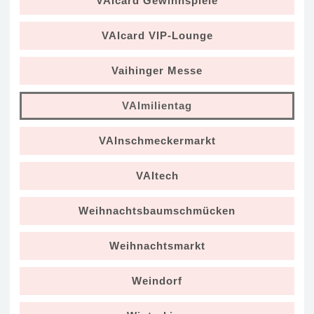
VAIcard Gewinnspiele
VAIcard VIP-Lounge
Vaihinger Messe
VAImilientag
VAInschmeckermarkt
VAItech
Weihnachtsbaumschmücken
Weihnachtsmarkt
Weindorf