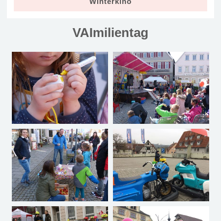
Winterkino
VAImilientag