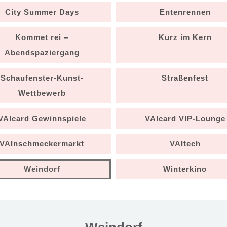
City Summer Days
Entenrennen
Kommet rei –
Kurz im Kern
Abendspaziergang
Schaufenster-Kunst-
Straßenfest
Wettbewerb
VAIcard Gewinnspiele
VAIcard VIP-Lounge
VAInschmeckermarkt
VAItech
Weindorf
Winterkino