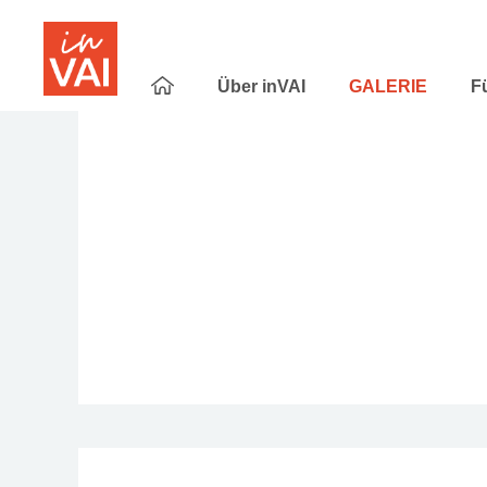
Über inVAI
GALERIE
F