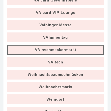
VAIcard Gewinnspiele
VAIcard VIP-Lounge
Vaihinger Messe
VAImilientag
VAInschmeckermarkt
VAItech
Weihnachtsbaumschmücken
Weihnachtsmarkt
Weindorf