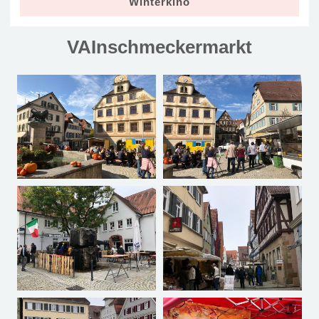
Winterkino
VAInschmeckermarkt